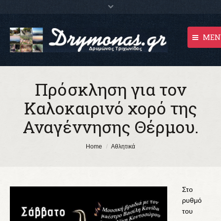
MEN
Συντελ
Email:
Αρχική
Πρόσκληση για τον
Bot
Χωριό
Καλοκαιρινό χορό της
Τουρισμός
Αναγέννησης Θέρμου.
Φωτογραφίες
You are here:
Home
Αθλητικά
Ενημέρωση
Στο
ρυθμό
του