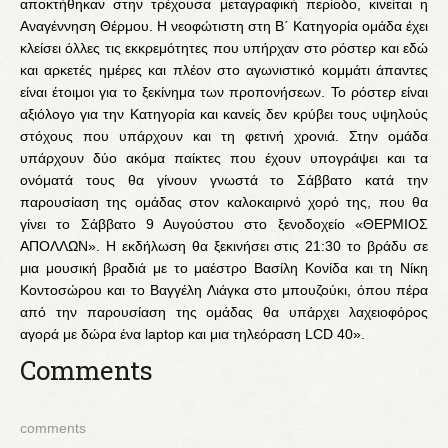
αποκτήθηκαν στην τρέχουσα μεταγραφική περίοδο, κινείται η
Αναγέννηση Θέρμου. Η νεοφώτιστη στη Β΄ Κατηγορία ομάδα έχει
κλείσει όλλες τις εκκρεμότητες που υπήρχαν στο ρόστερ και εδώ
και αρκετές ημέρες και πλέον στο αγωνιστικό κομμάτι άπαντες
είναι έτοιμοι για το ξεκίνημα των προπονήσεων. Το ρόστερ είναι
αξιόλογο γ
ια την Κατηγορία και κανείς δεν κρύβει τους υψηλούς
στόχους που υπάρχουν και τη φετινή χρονιά. Στην ομάδα
υπάρχουν δύο ακόμα παίκτες που έχουν υπογράψει και τα
ονόματά τους θα γίνουν γνωστά το Σάββατο κατά την
παρουσίαση της ομάδας στον καλοκαιρινό χορό της, που θα
γίνει το Σάββατο 9 Αυγούστου στο ξενοδοχείο «ΘΕΡΜΙΟΣ
ΑΠΟΛΛΩΝ». Η εκδήλωση θα ξεκινήσει στις 21:30 το βράδυ σε
μια μουσική βραδιά με το μαέστρο Βασίλη Κονίδα και τη Νίκη
Κοντοσώρου και το Βαγγέλη Λιάγκα στο μπουζούκι, όπου πέρα
από την παρουσίαση της ομάδας θα υπάρχει λαχειοφόρος
αγορά με δώρα ένα laptop και μια τηλεόραση LCD 40».
Comments
comments