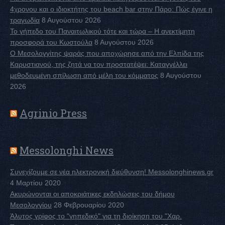
4χρονου και ο ιδιοκτήτης του beach bar στην Πάρο: Πώς έγινε η
τραγωδία
8 Αυγούστου 2026
Το γήπεδο του Παναιτωλικού τότε και τώρα – Η ανεκτίμητη
προσφορά του Κωστούλα
8 Αυγούστου 2026
Ο Μεσολογγίτης ψαράς που αποχώρησε από την Ελπίδα της
Καρυστιανού, της ζητά να τον προστατέψει: Καταγγέλλει
μεθοδευμένη σπίλωση από μέλη του κόμματος
8 Αυγούστου
2026
Αgrinio Press
Μessolonghi Νews
Συνεχίζουμε σε νέα ηλεκτρονική διεύθυνση! Messolonghinews.gr
4 Μαρτίου 2020
Ακυρώνονται οι αποκριάτικες εκδηλώσεις του δήμου
Μεσολογγίου
28 Φεβρουαρίου 2020
Άλυτος γρίφος το "γηπεδικό" για τη διοίκηση του "Χαρ.