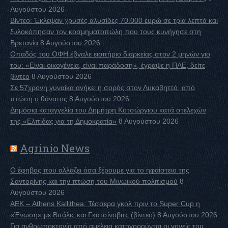
Αυγούστου 2026
Βίντεο: Έκλεψαν χρυσές αλυσίδες 70.000 ευρώ σε τρία λεπτά και
ξυλοκόπησαν τον κοσμηματοπώλη που τους κυνήγησε στη
Βρετανία
8 Αυγούστου 2026
Οπαδός του ΟΦΗ έβγαλε εισιτήριο διαρκείας στον 2 μηνών γιο
του: «Είναι οικογένεια, είναι παράδοση», έγραψε η ΠΑΕ, δείτε
βίντεο
8 Αυγούστου 2026
Σε 57χρονη γυναίκα ανήκει η σορός στον Λυκαβηττό, από
πτώση ο θάνατος
8 Αυγούστου 2026
Δημόσια καταγγελία του Δημήτρη Κοτσώργιου κατά στελεχών
της «Ελπίδας για τη Δημοκρατία»
8 Αυγούστου 2026
Agrinio News
Ο έφηβος που αλλάζει όσα ξέρουμε για το ηφαίστειο της
Σαντορίνης και την πτώση του Μινωικού πολιτισμού
8
Αυγούστου 2026
ΑΕΚ – Athens Kallithea: Τέσσερα γκολ πριν το Super Cup η
«Ένωση» με Βιτάλις και Γκατσίνοβιτς (βίντεο)
8 Αυγούστου 2026
Για ανθρωποκτονία από αμέλεια κατηγορούνται οι γονείς του