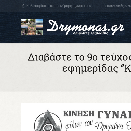
Καλωσορίσατε στο πανέμορφο χωριό μας !
Συντελεστές & 
Διαβάστε το 9ο τεύχ
εφημερίδας ‘
You are here: